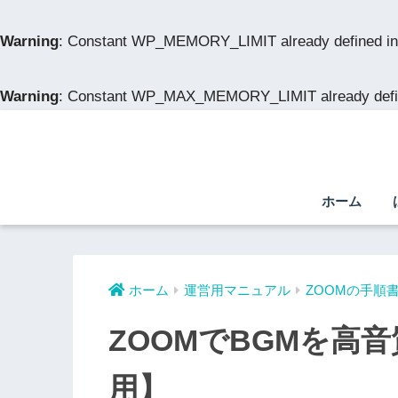
Warning
: Constant WP_MEMORY_LIMIT already defined i
Warning
: Constant WP_MAX_MEMORY_LIMIT already defi
ホーム
ホーム
運営用マニュアル
ZOOMの手順
ZOOMでBGMを高
用】