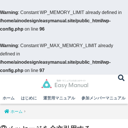
Warning
: Constant WP_MEMORY_LIMIT already defined in
/home/ainodesign/easymanual.site/public_html/wp-
config.php
on line
96
Warning
: Constant WP_MAX_MEMORY_LIMIT already
defined in
/home/ainodesign/easymanual.site/public_html/wp-
config.php
on line
97
ホーム
はじめに
運営用マニュアル
参加メンバーマニュアル
ホーム