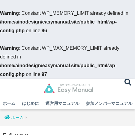
Warning
: Constant WP_MEMORY_LIMIT already defined in
/home/ainodesign/easymanual.site/public_html/wp-
config.php
on line
96
Warning
: Constant WP_MAX_MEMORY_LIMIT already
defined in
/home/ainodesign/easymanual.site/public_html/wp-
config.php
on line
97
ホーム
はじめに
運営用マニュアル
参加メンバーマニュアル
ホーム