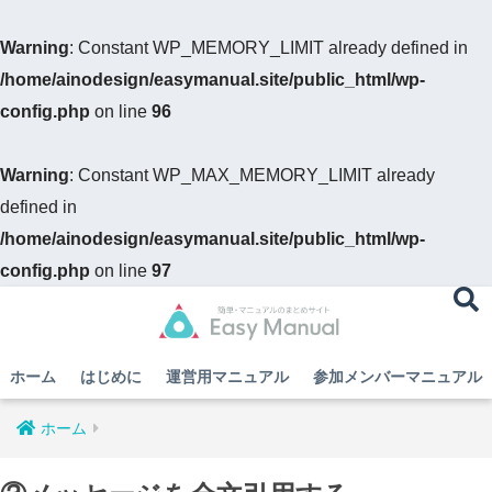
Warning
: Constant WP_MEMORY_LIMIT already defined in
/home/ainodesign/easymanual.site/public_html/wp-
config.php
on line
96
Warning
: Constant WP_MAX_MEMORY_LIMIT already
defined in
/home/ainodesign/easymanual.site/public_html/wp-
config.php
on line
97
ホーム
はじめに
運営用マニュアル
参加メンバーマニュアル
ホーム