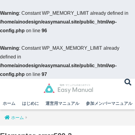
Warning
: Constant WP_MEMORY_LIMIT already defined in
/home/ainodesign/easymanual.site/public_html/wp-
config.php
on line
96
Warning
: Constant WP_MAX_MEMORY_LIMIT already
defined in
/home/ainodesign/easymanual.site/public_html/wp-
config.php
on line
97
ホーム
はじめに
運営用マニュアル
参加メンバーマニュアル
ホーム