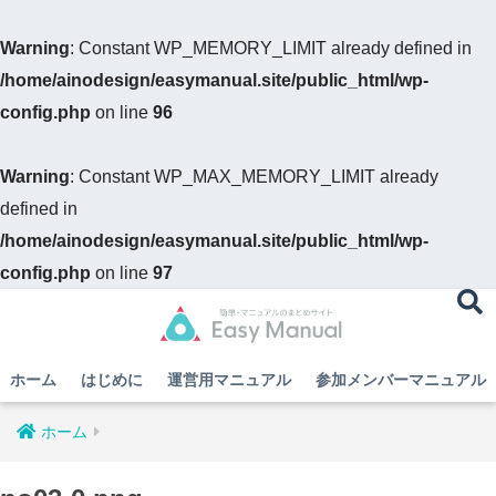
Warning
: Constant WP_MEMORY_LIMIT already defined in
/home/ainodesign/easymanual.site/public_html/wp-
config.php
on line
96
Warning
: Constant WP_MAX_MEMORY_LIMIT already
defined in
/home/ainodesign/easymanual.site/public_html/wp-
config.php
on line
97
ホーム
はじめに
運営用マニュアル
参加メンバーマニュアル
ホーム