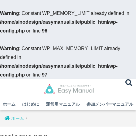
Warning
: Constant WP_MEMORY_LIMIT already defined in
/home/ainodesign/easymanual.site/public_html/wp-
config.php
on line
96
Warning
: Constant WP_MAX_MEMORY_LIMIT already
defined in
/home/ainodesign/easymanual.site/public_html/wp-
config.php
on line
97
ホーム
はじめに
運営用マニュアル
参加メンバーマニュアル
ホーム