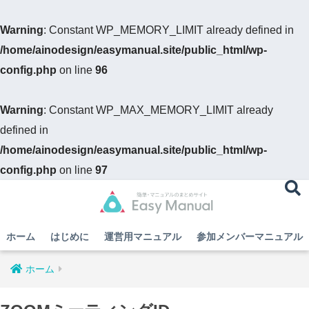
Warning
: Constant WP_MEMORY_LIMIT already defined in
/home/ainodesign/easymanual.site/public_html/wp-
config.php
on line
96
Warning
: Constant WP_MAX_MEMORY_LIMIT already
defined in
/home/ainodesign/easymanual.site/public_html/wp-
config.php
on line
97
ホーム
はじめに
運営用マニュアル
参加メンバーマニュアル
ホーム